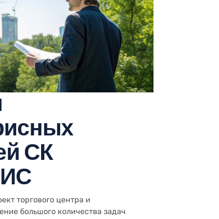
и
фисных
ей СК
ВИС
ект торгового центра и
ение большого количества задач