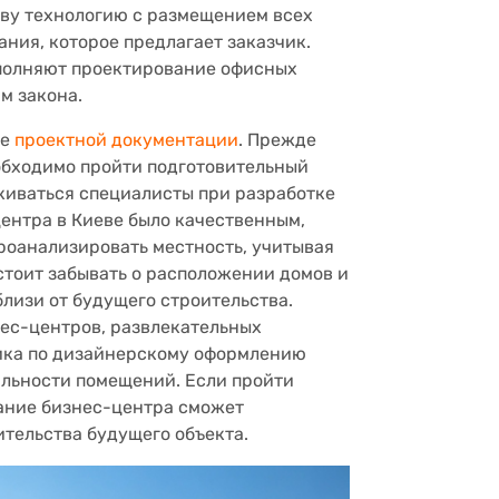
ову технологию с размещением всех
ния, которое предлагает заказчик.
ыполняют проектирование офисных
м закона.
ие
проектной документации
. Прежде
обходимо пройти подготовительный
лкиваться специалисты при разработке
центра в Киеве было качественным,
роанализировать местность, учитывая
 стоит забывать о расположении домов и
лизи от будущего строительства.
ес-центров, развлекательных
чика по дизайнерскому оформлению
альности помещений. Если пройти
вание бизнес-центра сможет
ительства будущего объекта.