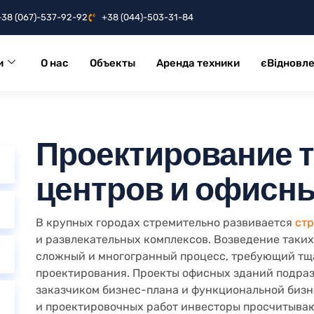
+38 (067)-537-92-92
+38 (044)-503-31-84
и
О нас
Объекты
Аренда техники
єВідновл
Проектирование 
центров и офисн
В крупных городах стремительно развивается
стр
и развлекательных комплексов. Возведение таки
сложный и многогранный процесс, требующий тща
проектирования. Проекты офисных зданий подра
заказчиком бизнес-плана и функциональной бизн
и проектировочных работ инвесторы просчитываю