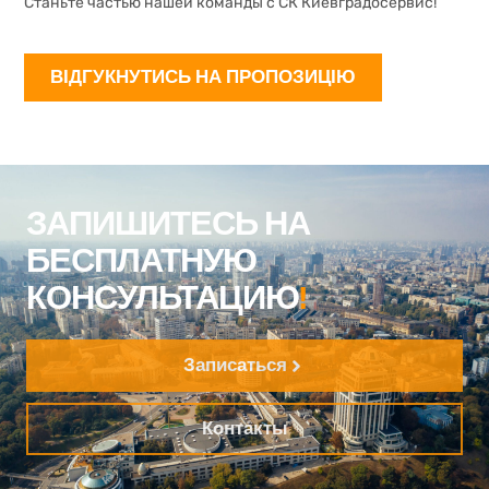
Станьте частью нашей команды с СК Киевградосервис!
ВІДГУКНУТИСЬ НА ПРОПОЗИЦІЮ
ЗАПИШИТЕСЬ НА
БЕСПЛАТНУЮ
КОНСУЛЬТАЦИЮ
!
Записаться
Контакты