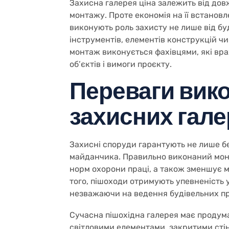
Захисна галерея ціна залежить від дов
монтажу. Проте економія на її встанов
виконують роль захисту не лише від буд
інструментів, елементів конструкцій ч
монтаж виконується фахівцями, які вр
об’єктів і вимоги проєкту.
Переваги вик
захисних гал
Захисні споруди гарантують не лише бе
майданчика. Правильно виконаний мон
норм охорони праці, а також зменшує м
того, пішоходи отримують упевненість 
незважаючи на ведення будівельних пр
Сучасна пішохідна галерея має продум
світловими елементами, закритими ст