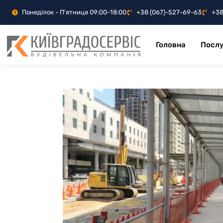
Понеділок - П'ятниця 09:00-18:00
+38 (067)-527-69-63
+38
Головна
Послу