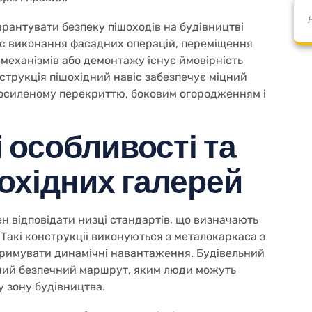
рантувати безпеку пішоходів на будівництві
 час виконання фасадних операцій, переміщення
 механізмів або демонтажу існує ймовірність
струкція пішохідний навіс забезпечує міцний
 посиленому перекриттю, боковим огородженням і
 особливості та
охідних галерей
ен відповідати низці стандартів, що визначають
и. Такі конструкції виконуються з металокаркаса з
римувати динамічні навантаження. Будівельний
иний безпечний маршрут, яким люди можуть
 зону будівництва.