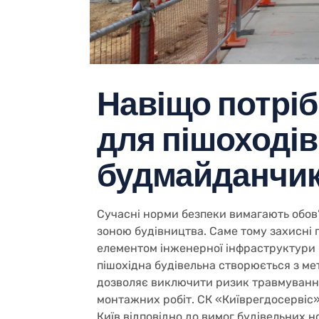
Навіщо потрібн
для пішоходів
будмайданчи
Сучасні норми безпеки вимагають обов’
зоною будівництва. Саме тому захисні 
елементом інженерної інфраструктури 
пішохідна будівельна створюється з ме
дозволяє виключити ризик травмування
монтажних робіт. СК «Київрегдосервіс
Київ відповідно до вимог будівельних н