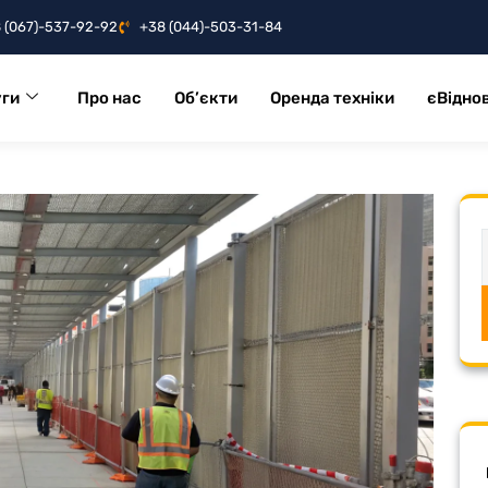
 (067)-537-92-92
+38 (044)-503-31-84
ги
Про нас
Об’єкти
Оренда техніки
єВідно