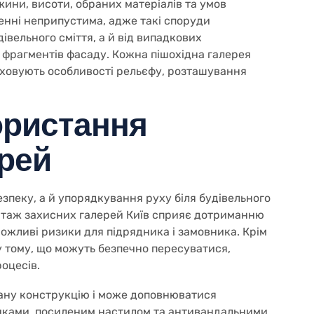
жини, висоти, обраних матеріалів та умов
ленні неприпустима, адже такі споруди
івельного сміття, а й від випадкових
и фрагментів фасаду. Кожна пішохідна галерея
аховують особливості рельєфу, розташування
ористання
ерей
зпеку, а й упорядкування руху біля будівельного
таж захисних галерей Київ сприяє дотриманню
ожливі ризики для підрядника і замовника. Крім
у тому, що можуть безпечно пересуватися,
оцесів.
ану конструкцію і може доповнюватися
інками, посиленим настилом та антивандальними