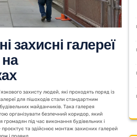
і захисні галереї
 на
ках
язкового захисту людей, які проходять поряд із
галереї для пішоходів стали стандартним
будівельних майданчиків. Така галерея
тою організувати безпечний коридор, який
 громадян під час виконання будівельних і
» проєктує та здійснює монтаж захисних галерей
орм і правил.