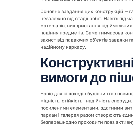
Основне завдання цих конструкцій — га
незалежно від стадії робіт. Навіть під
матеріалів, використання підіймальних
падіння предметів. Саме тимчасова кон
захист від падаючих об’єктів завдяки
надійному каркасу.
Конструктивні
вимоги до піш
Навіс для пішоходів будівництво повин
міцність, стійкість і надійність споруд
посиленими елементами, здатними вит
паркан і галерея разом створюють єд
безперешкодно проходити повз активну