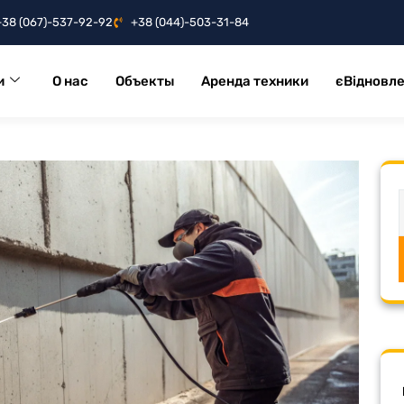
+38 (067)-537-92-92
+38 (044)-503-31-84
и
О нас
Объекты
Аренда техники
єВідновл