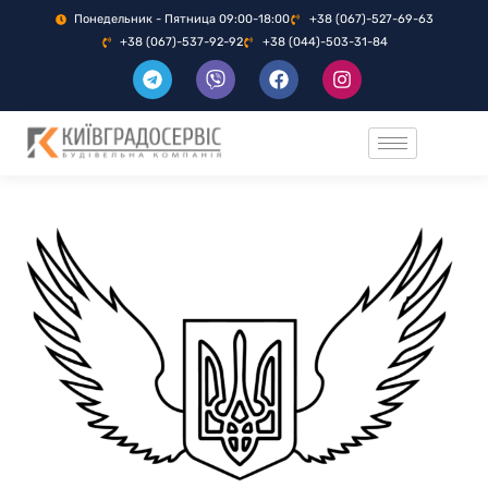
Понедельник - Пятница 09:00-18:00
+38 (067)-527-69-63
+38 (067)-537-92-92
+38 (044)-503-31-84