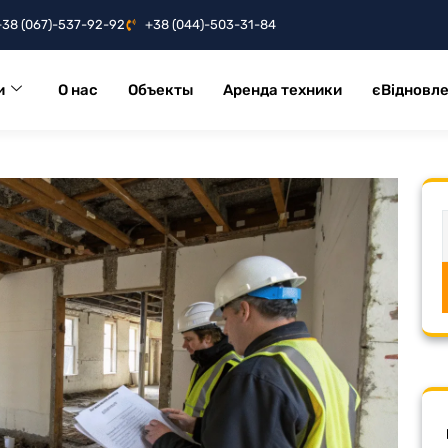
+38 (067)-537-92-92
+38 (044)-503-31-84
и
О нас
Объекты
Аренда техники
єВідновл