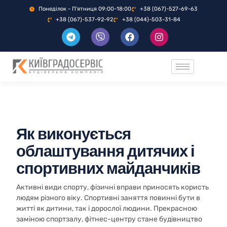
Понеділок - П'ятниця 09:00-18:00
+38 (067)-527-69-63
+38 (067)-537-92-92
+38 (044)-503-31-84
Як виконується
облаштування дитячих і
спортивних майданчиків
Активні види спорту, фізичні вправи приносять користь
людям різного віку. Спортивні заняття повинні бути в
житті як дитини, так і дорослої людини. Прекрасною
заміною спортзалу, фітнес-центру стане будівництво