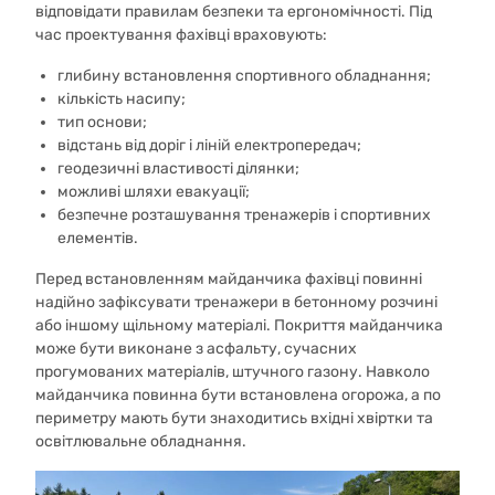
відповідати правилам безпеки та ергономічності. Під
час проектування фахівці враховують:
глибину встановлення спортивного обладнання;
кількість насипу;
тип основи;
відстань від доріг і ліній електропередач;
геодезичні властивості ділянки;
можливі шляхи евакуації;
безпечне розташування тренажерів і спортивних
елементів.
Перед встановленням майданчика фахівці повинні
надійно зафіксувати тренажери в бетонному розчині
або іншому щільному матеріалі. Покриття майданчика
може бути виконане з асфальту, сучасних
прогумованих матеріалів, штучного газону. Навколо
майданчика повинна бути встановлена огорожа, а по
периметру мають бути знаходитись вхідні хвіртки та
освітлювальне обладнання.