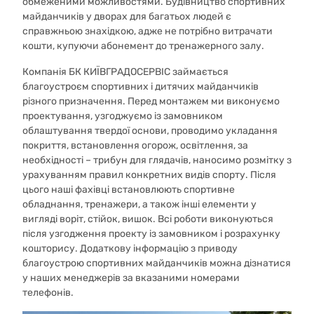
обмеженими можливостями. Будівництво спортивних
майданчиків у дворах для багатьох людей є
справжньою знахідкою, адже не потрібно витрачати
кошти, купуючи абонемент до тренажерного залу.
Компанія БК КИЇВГРАДОСЕРВІС займається
благоустроєм спортивних і дитячих майданчиків
різного призначення. Перед монтажем ми виконуємо
проектування, узгоджуємо із замовником
облаштування твердої основи, проводимо укладання
покриття, встановлення огорож, освітлення, за
необхідності – трибун для глядачів, наносимо розмітку з
урахуванням правил конкретних видів спорту. Після
цього наші фахівці встановлюють спортивне
обладнання, тренажери, а також інші елементи у
вигляді воріт, стійок, вишок. Всі роботи виконуються
після узгодження проекту із замовником і розрахунку
кошторису. Додаткову інформацію з приводу
благоустрою спортивних майданчиків можна дізнатися
у наших менеджерів за вказаними номерами
телефонів.