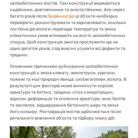
залізобетонних мостів. Такі конструкції вважаються
надійними, довговічними та зносостійкими. Але через
багато років після
будівництва
ці об’єкти необхідно
перевіряти, реконструювати та відновлювати, оскільки
постійна дія вологи, перепади температур та зміна
кліматичних умов впливають на якість залізобетонних
споруд. Щоб конструкція змогла прослужити ще не
один десяток років, слід вчасно усувати всі дефекти та
тріщини.
Головними причинами руйнування залізобетонних
конструкцій є зміна клімату, землетруси, урагани,
пожежі та інші природні явища, силові впливи, волога. В
результаті цих факторів може виникнути корозія
арматури та бетону, тріщини, сітка з мікротріщин,
відколи, деформація та оголення арматури, знос болтів
та заклепок, відшарування бетонного шару та зміна
його кольору. Реставрація мостів здійснюється після
ретельного вивчення об’єкта та підбору плану дій.