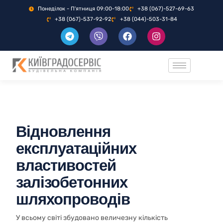
Понеділок - П'ятниця 09:00-18:00
+38 (067)-527-69-63
+38 (067)-537-92-92
+38 (044)-503-31-84
Відновлення
експлуатаційних
властивостей
залізобетонних
шляхопроводів
У всьому світі збудовано величезну кількість