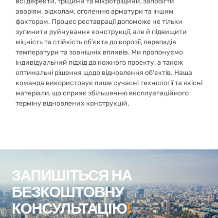
всі дефекти, тріщини та мікротріщини, запобігти
аваріям, відколам, оголенню арматури та іншим
факторам. Процес реставрації допоможе не тільки
зупинити руйнування конструкції, але й підвищити
міцність та стійкість об’єкта до корозії, перепадів
температури та зовнішніх впливів. Ми пропонуємо
індивідуальний підхід до кожного проекту, а також
оптимальні рішення щодо відновлення об’єктів. Наша
команда використовує лише сучасні технології та якісні
матеріали, що сприяє збільшенню експлуатаційного
терміну відновлених конструкцій.
ЗАПИШІТЬСЯ НА
БЕЗКОШТОВНУ
КОНСУЛЬТАЦІЮ
!