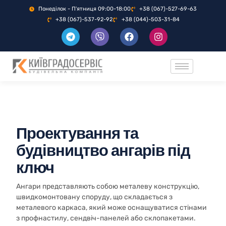
Понеділок - П'ятниця 09:00-18:00
+38 (067)-527-69-63
+38 (067)-537-92-92
+38 (044)-503-31-84
Проектування та
будівництво ангарів під
ключ
Ангари представляють собою металеву конструкцію,
швидкомонтовану споруду, що складається з
металевого каркаса, який може оснащуватися стінами
з профнастилу, сендвіч-панелей або склопакетами.