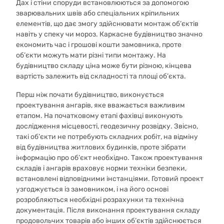
Дах і стіни споруди встановлюються за допомогою
зварювальних швів або спеціальних кріпильних
елементів, що дає змогу здійснювати монтаж об’єктів
навіть у спеку чи мороз. Каркасне будівництво значно
економить час і грошові кошти замовника, проте
об’єкти можуть мати різні типи монтажу. На
будівництво складу ціна може бути різною, кінцева
вартість залежить від складності та площі об’єкта.
Перш ніж почати будівництво, виконується
проектування ангарів, яке вважається важливим
етапом. На початковому етапі фахівці виконують
дослідження місцевості, геодезичну розвідку. Звісно,
такі об’єкти не потребують складних робіт, на відміну
від будівництва житлових будинків, проте зібрати
інформацію про об’єкт необхідно. Також проектування
складів і ангарів враховує норми техніки безпеки,
встановлені відповідними інстанціями. Готовий проект
узгоджується із замовником, і на його основі
розробляються необхідні розрахунки та технічна
документація. Після виконання проектування складу
продовольчих товарів або інших об’єктів здійснюється