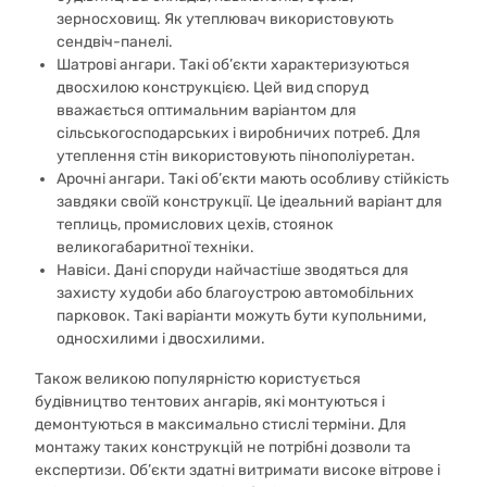
зерносховищ. Як утеплювач використовують
сендвіч-панелі.
Шатрові ангари. Такі об’єкти характеризуються
двосхилою конструкцією. Цей вид споруд
вважається оптимальним варіантом для
сільськогосподарських і виробничих потреб. Для
утеплення стін використовують пінополіуретан.
Арочні ангари. Такі об’єкти мають особливу стійкість
завдяки своїй конструкції. Це ідеальний варіант для
теплиць, промислових цехів, стоянок
великогабаритної техніки.
Навіси. Дані споруди найчастіше зводяться для
захисту худоби або благоустрою автомобільних
парковок. Такі варіанти можуть бути купольними,
односхилими і двосхилими.
Також великою популярністю користується
будівництво тентових ангарів, які монтуються і
демонтуються в максимально стислі терміни. Для
монтажу таких конструкцій не потрібні дозволи та
експертизи. Об’єкти здатні витримати високе вітрове і