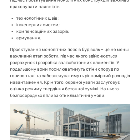
Під час проєктування монолітних конструкцій важливо
враховувати наявність:
технологічних швів;
інженерних систем;
компенсаційних зазорів;
армування.
Проєктування монолітних поясів будівель – це не менш
важливий етап роботи, під час якого здійснюється
розрахунок і розробка залізобетонних елементів. У
подальшому вони посилюватимуть стіни споруд по
горизонталі та забезпечуватимуть рівномірний розподіл
навантаження. Крім того, окремої уваги заслуговує
оцінка режиму твердіння бетонної суміші. На нього
безпосередньо впливають кліматичні умови.