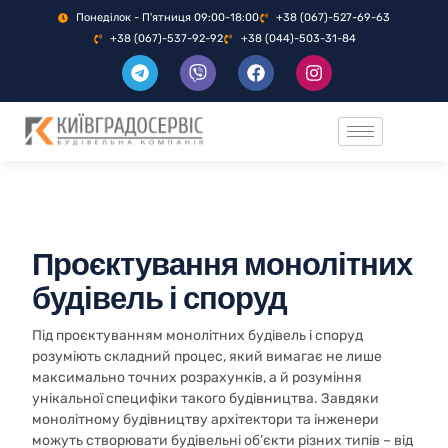
Понеділок - П'ятниця 09:00-18:00
+38 (067)-527-69-63
+38 (067)-537-92-92
+38 (044)-503-31-84
Проєктування монолітних
будівель і споруд
Під проєктуванням монолітних будівель і споруд
розуміють складний процес, який вимагає не лише
максимально точних розрахунків, а й розуміння
унікальної специфіки такого будівництва. Завдяки
монолітному будівництву архітектори та інженери
можуть створювати будівельні об’єкти різних типів – від