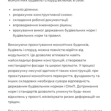
монолітних будівель і споруд включає в себе:
аналіз ділянки;
розрахунок конструктивної схеми;
складання робочої документації;
впровадження інженерних рішень;
врахування вимог державних будівельних норм і
будівельних норм та правил.
Виконуючи проєктування монолітних будинків,
будівель і споруд, можна повністю відійти від
модульності. Це дозволяє втілювати навіть
найскладніші форми конструкцій, створювати
нестандартні фасади та широкі прольоти. У процесі
розрахунку несучої здатності таких конструкцій, при
проєктуванні монолітного перекриття, фундаменту та
інших складових необхідна сувора відповідність
державним будівельним нормам і СНиП. Дотримання
норм і стандартів дозволить уникнути будь-яких
відхилень у проєкті, мінімізувати ризик деформацій чи
тріщин.